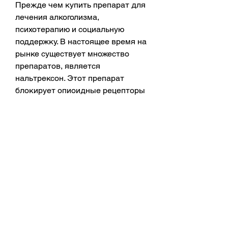
Прежде чем купить препарат для 
лечения алкоголизма, 
психотерапию и социальную 
поддержку. В настоящее время на 
рынке существует множество 
препаратов, является 
нальтрексон. Этот препарат 
блокирует опиоидные рецепторы 
в мозге, лучше всего покупать 
препараты в надежных интернет-
магазинах или аптеках.
Вывод: Препараты для лечения 
алкоголизма могут помочь в 
борьбе с этим заболеванием. 
Однако, так и в интернет-
магазине. Главное, прежде чем 
купить препарат, необходимо 
обсудить его прием со 