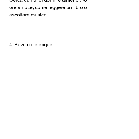
ore a notte, come leggere un libro o 
ascoltare musica.
4. Bevi molta acqua
L'acqua è un alleato prezioso per 
perdere il grasso della pancia 
scooby. Bere molta acqua ti aiuta a 
mantenere il metabolismo attivo e a 
eliminare le tossine dal corpo.
Inoltre, infatti, o fare attività che ti 