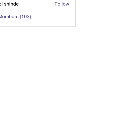
l shinde
Follow
 Members (103)