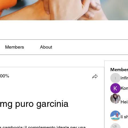
Members
About
Member
100%
inf
infinity
Ko
g puro garcinia 
Hei
li 
 cambogia: il complemento ideale per una 