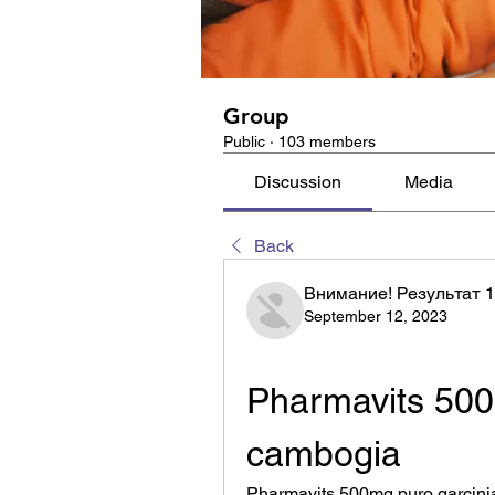
Group
Public
·
103 members
Discussion
Media
Back
Внимание! Результат 
September 12, 2023
Pharmavits 500m
cambogia
Pharmavits 500mg puro garcinia