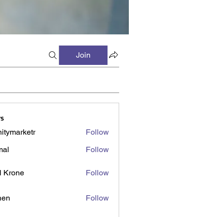
Join
s
initymarketr
Follow
marketr
mal
Follow
l Krone
Follow
shen
Follow