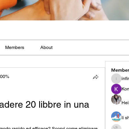
Members
About
Member
100%
inf
infinity
Ko
adere 20 libbre in una 
Hei
li 
modo rapido ed efficace? Scopri come eliminare 