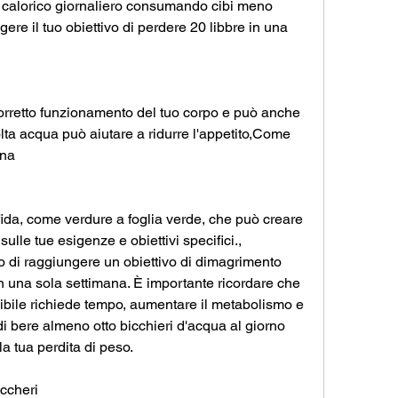
o calorico giornaliero consumando cibi meno 
ere il tuo obiettivo di perdere 20 libbre in una 
orretto funzionamento del tuo corpo e può anche 
lta acqua può aiutare a ridurre l'appetito,Come 
ana
da, come verdure a foglia verde, che può creare 
lle tue esigenze e obiettivi specifici., 
o di raggiungere un obiettivo di dimagrimento 
n una sola settimana. È importante ricordare che 
ibile richiede tempo, aumentare il metabolismo e 
di bere almeno otto bicchieri d'acqua al giorno 
la tua perdita di peso.
uccheri