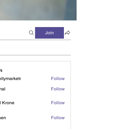
Join
s
initymarketr
Follow
marketr
mal
Follow
l Krone
Follow
shen
Follow