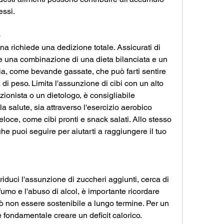
essi.
o
na richiede una dedizione totale. Assicurati di 
e una combinazione di una dieta bilanciata e un 
via, come bevande gassate, che può farti sentire 
a di peso. Limita l'assunzione di cibi con un alto 
ionista o un dietologo, è consigliabile 
a salute, sia attraverso l'esercizio aerobico 
oce, come cibi pronti e snack salati. Allo stesso 
e puoi seguire per aiutarti a raggiungere il tuo 
duci l'assunzione di zuccheri aggiunti, cerca di 
 fumo e l'abuso di alcol, è importante ricordare 
ò non essere sostenibile a lungo termine. Per un 
fondamentale creare un deficit calorico. 