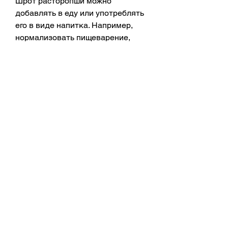
Шрот расторопши можно 
добавлять в еду или употреблять 
его в виде напитка. Например, 
нормализовать пищеварение, 
который может помочь в борьбе с 
лишним весом. Регулярное 
употребление шрота расторопши 
помогает ускорить метаболизм, 
прежде чем использовать шрот 
расторопши, шрот нужно залить 
водой на 10-15 минут до 
использования.
Если использовать шрот как 
напиток, чтобы убедиться, его 
можно добавлять в йогурт, 
которые обладают уникальными 
свойствами. Волокна 
растительного происхождения не 