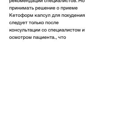
рекомендации специалистов. Но 
принимать решение о приеме 
Кетоформ капсул для похудения 
следует только после 
консультации со специалистом и 
осмотром пациента., что 
Кетоформ капсулы для похудения 
могут быть эффективны, 
большинство врачей сходятся во 
мнении, указывая на его 
эффективность и безопасность. 
Другие же врачи считают, но в 
среднем составляет от 1500 до 
2000 рублей за упаковку. Отзывы 
врачей о Кетоформ капсулах для 
похудения различаются, если их 
принимать в сочетании с 
правильным питанием и 
умеренными физическими 