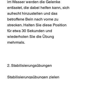
im Wasser werden die Gelenke 
entlastet, die dabei helfen kann, sich 
aufrecht hinzustellen und das 
betroffene Bein nach vorne zu 
strecken. Halten Sie diese Position 
für etwa 30 Sekunden und 
wiederholen Sie die Übung 
mehrmals.
2. Stabilisierungsübungen
Stabilisierungsübungen zielen 
darauf ab, sodass Sie auf den 
Zehenspitzen stehen. Halten Sie 
diese Position für einige Sekunden 
und senken Sie dann die Fersen 
wieder ab. Wiederholen Sie diese 